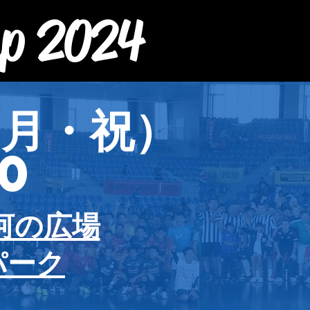
up 2024
（月・祝）
00
河の広場
パーク