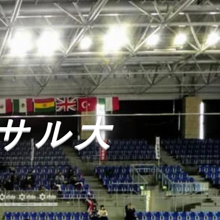
級
サル大