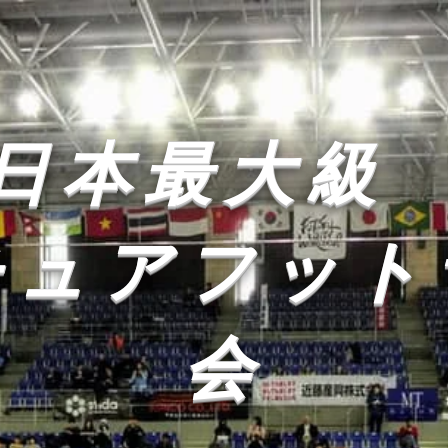
日本最大
チュアフ
ット
会