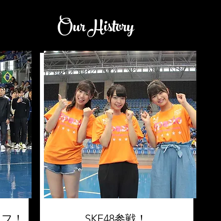
​Our History
オフ！
SKE48参戦！