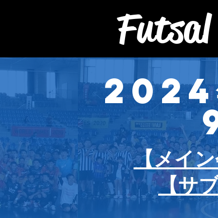
Futsal
202
【メイン
【サ